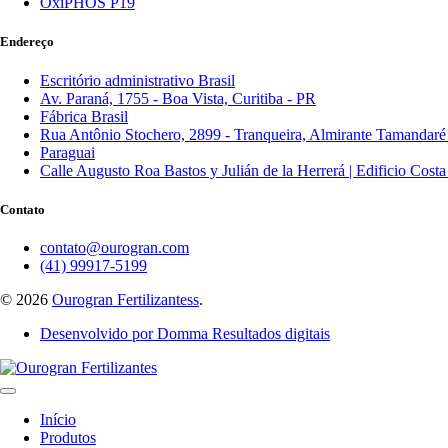
OxiPHÓS P19
Endereço
Escritório administrativo Brasil
Av. Paraná, 1755 - Boa Vista, Curitiba - PR
Fábrica Brasil
Rua Antônio Stochero, 2899 - Tranqueira, Almirante Tamandaré
Paraguai
Calle Augusto Roa Bastos y Julián de la Herrerá | Edificio Cost
Contato
contato@ourogran.com
(41) 99917-5199
© 2026
Ourogran Fertilizantess
.
Desenvolvido por Domma Resultados digitais
Início
Produtos