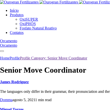
Início
Produtos
OxiSUPER
OxiPHÓS
Fosfato Natural Reativo
Contatos
Orçamento
Orçamento
Home
Profile
Profile Category:
Senior Move Coordinator
Senior Move Coordinator
James Rodriguez
The languages only differ in their grammar, their pronunciation an
Domma
agosto 5, 2021
1 min read
Miguel Torres