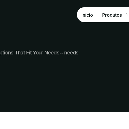
Início
Produtos
OxiSUPER
OxiPHÓS
ptions That Fit Your Needs
needs
Fosfato Na