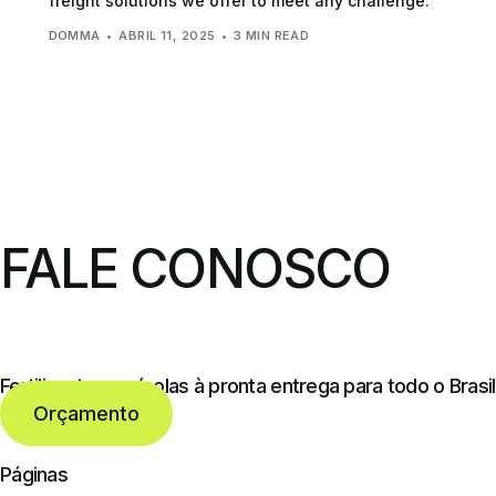
freight solutions we offer to meet any challenge.
DOMMA
ABRIL 11, 2025
3 MIN READ
FALE CONOSCO
Fertilizantes agrícolas à pronta entrega para todo o Brasil
Orçamento
Páginas